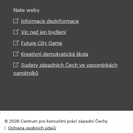
Naše weby
Informace dezinformace
Víc než jen bydlení
Future City Game
Kreativní demokratická škola
Sudety západních Čech ve vzpomínkách
pamětníků
Americká 29, 301 38
Plzeň
tel.: +420 377 329 558
zapadni.cechy@cpkp.cz
© 2026 Centrum pro komunitní práci západní Čechy
|
Ochrana osobních údajů
poslat zprávu